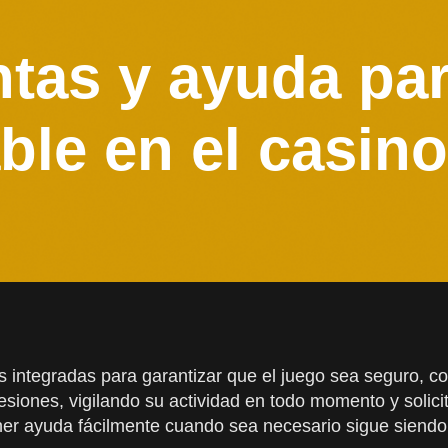
tas y ayuda par
ble en el casino
es integradas para garantizar que el juego sea seguro, co
sesiones, vigilando su actividad en todo momento y soli
ener ayuda fácilmente cuando sea necesario sigue siendo