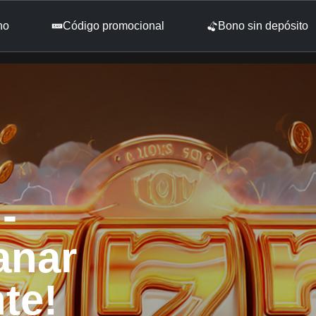
no
Código promocional
Bono sin depósito
-
anar
te!