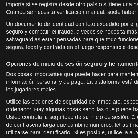
importa si se registra desde otro país o si tiene una 
Cuando se necesita verificación manual, suele haber
Un documento de identidad con foto expedido por el go
seguro y combatir el fraude, a veces se necesita más 
salvaguardias están pensadas para que todo funcione 
segura, legal y centrada en el juego responsable des
Opciones de inicio de sesión seguro y herramient
Dos cosas importantes que puede hacer para mantener
información personal y de pago. La plataforma está dis
los jugadores reales.
Utilice las opciones de seguridad de inmediato, especi
ordenador. Hay algunas cosas sencillas que puede hace
Usted controla la seguridad de su inicio de sesión. C
de contraseña larga que combine números, letras (ma
utilizarse para identificarlo. Si es posible, utilice 