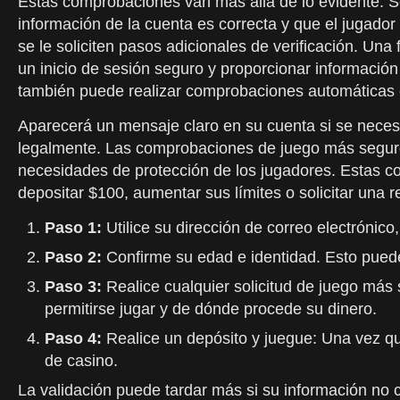
Estas comprobaciones van más allá de lo evidente. Se
información de la cuenta es correcta y que el jugador
se le soliciten pasos adicionales de verificación. U
un inicio de sesión seguro y proporcionar informaci
también puede realizar comprobaciones automáticas 
Aparecerá un mensaje claro en su cuenta si se neces
legalmente. Las comprobaciones de juego más seguro 
necesidades de protección de los jugadores. Estas c
depositar $100, aumentar sus límites o solicitar una re
Paso 1:
Utilice su dirección de correo electrónic
Paso 2:
Confirme su edad e identidad. Esto pued
Paso 3:
Realice cualquier solicitud de juego más 
permitirse jugar y de dónde procede su dinero.
Paso 4:
Realice un depósito y juegue: Una vez qu
de casino.
La validación puede tardar más si su información no co