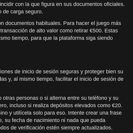
incidir con la que figura en sus documentos oficiales.
o de carga seguro.
 son documentos habituales. Para hacer el juego más
transacción de alto valor como retirar €500. Estas
ismo tiempo, para que la plataforma siga siendo
ones de inicio de sesión seguras y proteger bien su
 y, al mismo tiempo, facilitar el inicio de sesión de
 otras personas o si alterna entre su teléfono y su
ero, incluso si realiza depósitos elevados como €20.
o y utilícela solo para eso. Intente crear una frase
e, su fecha de nacimiento ni nada que pueda
todos de verificación estén siempre actualizados.