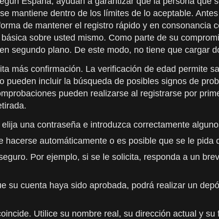
gún España, ayudan a garantizar que la persona que se r
 se mantiene dentro de los límites de lo aceptable. Antes
na forma de mantener el registro rápido y en consonanci
ón básica sobre usted mismo. Como parte de su comprom
en segundo plano. De este modo, no tiene que cargar d
ita más confirmación. La verificación de edad permite 
pueden incluir la búsqueda de posibles signos de probl
omprobaciones pueden realizarse al registrarse por pri
tirada.
o, elija una contraseña e introduzca correctamente algun
e hacerse automáticamente o es posible que se le pida
seguro. Por ejemplo, si se le solicita, responda a un b
e su cuenta haya sido aprobada, podrá realizar un depó
incide. Utilice su nombre real, su dirección actual y su