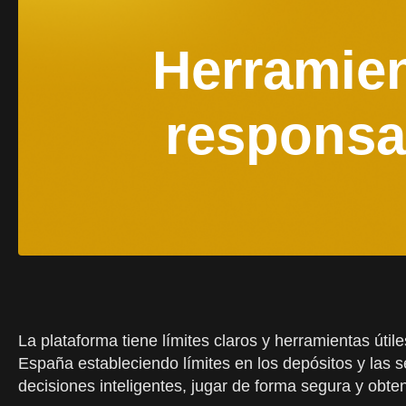
Herramien
responsa
La plataforma tiene límites claros y herramientas útil
España estableciendo límites en los depósitos y las 
decisiones inteligentes, jugar de forma segura y obt