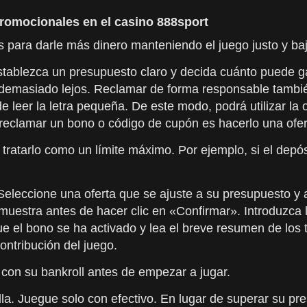
romocionales en el casino 888sport
para darle más dinero manteniendo el juego justo y baj
stablezca un presupuesto claro y decida cuánto puede gas
e demasiado lejos. Reclamar de forma responsable tambié
leer la letra pequeña. De este modo, podrá utilizar la 
clamar un bono o código de cupón es hacerlo una oferta
ratarlo como un límite máximo. Por ejemplo, si el depó
eleccione una oferta que se ajuste a su presupuesto y a l
estra antes de hacer clic en «Confirmar». Introduzca l
e el bono se ha activado y lea el breve resumen de los t
ontribución del juego.
 con su bankroll antes de empezar a jugar.
lla. Juegue solo con efectivo. En lugar de superar su p