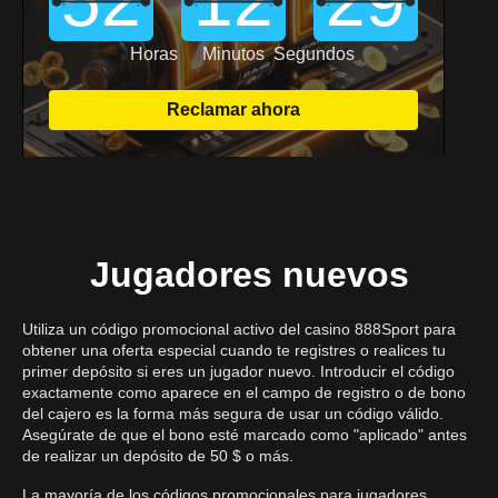
52
12
28
Horas
Minutos
Segundos
Reclamar ahora
Jugadores nuevos
Utiliza un código promocional activo del casino 888Sport para
obtener una oferta especial cuando te registres o realices tu
primer depósito si eres un jugador nuevo. Introducir el código
exactamente como aparece en el campo de registro o de bono
del cajero es la forma más segura de usar un código válido.
Asegúrate de que el bono esté marcado como "aplicado" antes
de realizar un depósito de 50 $ o más.
La mayoría de los códigos promocionales para jugadores