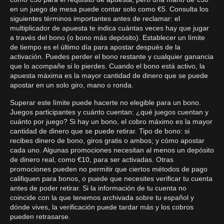
en un juego de mesa puede contar solo como €5. Consulta los
siguientes términos importantes antes de reclamar: el
multiplicador de apuesta te indica cuántas veces hay que jugar
a través del bono (o bono más depósito). Establecer un límite
de tiempo es el último día para apostar después de la
activación. Puedes perder el bono restante y cualquier ganancia
que lo acompañe si lo pierdes. Cuando el bono está activo, la
apuesta máxima es la mayor cantidad de dinero que se puede
apostar en un solo giro, mano o ronda.
Superar este límite puede hacerte no elegible para un bono.
Juegos participantes y cuánto cuentan: ¿qué juegos cuentan y
cuánto por juego? Si hay un bono, el cobro máximo es la mayor
cantidad de dinero que se puede retirar. Tipo de bono: si
recibes dinero de bono, giros gratis o ambos; y cómo apostar
cada uno. Algunas promociones necesitan al menos un depósito
de dinero real, como €10, para ser activadas. Otras
promociones pueden no permitir que ciertos métodos de pago
califiquen para bonos, o puede que necesites verificar tu cuenta
antes de poder retirar. Si la información de tu cuenta no
coincide con la que tenemos archivada sobre tu español y
dónde vives, la verificación puede tardar más y los cobros
pueden retrasarse.