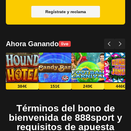
Regístrate y reclama
Ahora Ganando
384€
151€
249€
446€
Términos del bono de
bienvenida de 888sport y
requisitos de apuesta