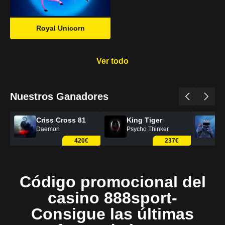
Royal Unicorn
Ver todo
Nuestros Ganadores
Criss Cross 81
King Tiger
Wi
Daemon
Psycho Thinker
Lo
420€
237€
Código promocional del
casino 888sport-
Consigue las últimas