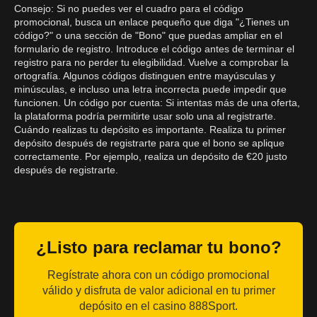
Consejo: Si no puedes ver el cuadro para el código
promocional, busca un enlace pequeño que diga "¿Tienes un
código?" o una sección de "Bono" que puedas ampliar en el
formulario de registro. Introduce el código antes de terminar el
registro para no perder tu elegibilidad. Vuelve a comprobar la
ortografía. Algunos códigos distinguen entre mayúsculas y
minúsculas, e incluso una letra incorrecta puede impedir que
funcionen. Un código por cuenta: Si intentas más de una oferta,
la plataforma podría permitirte usar solo una al registrarte.
Cuándo realizas tu depósito es importante. Realiza tu primer
depósito después de registrarte para que el bono se aplique
correctamente. Por ejemplo, realiza un depósito de €20 justo
después de registrarte.
¿Listo para reclamar tu bono?
Regístrate ahora con un código promocional
válido y disfruta de valor adicional en tu primer
depósito en el casino 888Sport.