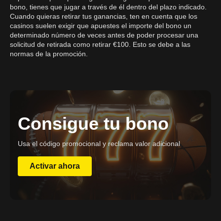
bono, tienes que jugar a través de él dentro del plazo indicado.
Cuando quieras retirar tus ganancias, ten en cuenta que los
casinos suelen exigir que apuestes el importe del bono un
determinado número de veces antes de poder procesar una
solicitud de retirada como retirar €100. Esto se debe a las
normas de la promoción.
Consigue tu bono
Usa el código promocional y reclama valor adicional
Activar ahora