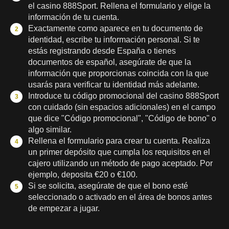
el casino 888Sport. Rellena el formulario y elige la
información de tu cuenta.
Exactamente como aparece en tu documento de
identidad, escribe tu información personal. Si te
estás registrando desde España o tienes
documentos de español, asegúrate de que la
información que proporcionas coincida con la que
usarás para verificar tu identidad más adelante.
Introduce tu código promocional del casino 888Sport
con cuidado (sin espacios adicionales) en el campo
que dice "Código promocional", "Código de bono" o
algo similar.
Rellena el formulario para crear tu cuenta. Realiza
un primer depósito que cumpla los requisitos en el
cajero utilizando un método de pago aceptado. Por
ejemplo, deposita €20 o €100.
Si se solicita, asegúrate de que el bono esté
seleccionado o activado en el área de bonos antes
de empezar a jugar.