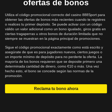
ofertas de bonos
Utiliza el código promocional correcto del casino 888Sport para
obtener las ofertas de bonos más recientes cuando te registres
o realices tu primer depósito. Se puede activar con un código
válido un valor adicional como un bono igualado, giros gratis en
ciertas tragaperras u otros bonos de duración limitada que no
siempre se muestran en la página principal de promociones.
Sigue el código promocional exactamente como está escrito y
asegúrate de que es para jugadores nuevos, ciertos juegos o
un importe mínimo de depósito para no perderte la oferta. La
mayoría de los bonos requieren que se deposite primero una
determinada cantidad de dinero, como €10 o más. Una vez
hecho esto, el bono se concede según las normas de la
promoción.
Reclama tu bono ahora