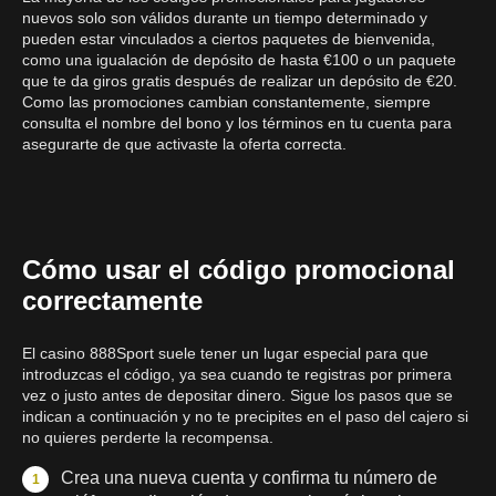
nuevos solo son válidos durante un tiempo determinado y
pueden estar vinculados a ciertos paquetes de bienvenida,
como una igualación de depósito de hasta €100 o un paquete
que te da giros gratis después de realizar un depósito de €20.
Como las promociones cambian constantemente, siempre
consulta el nombre del bono y los términos en tu cuenta para
asegurarte de que activaste la oferta correcta.
Cómo usar el código promocional
correctamente
El casino 888Sport suele tener un lugar especial para que
introduzcas el código, ya sea cuando te registras por primera
vez o justo antes de depositar dinero. Sigue los pasos que se
indican a continuación y no te precipites en el paso del cajero si
no quieres perderte la recompensa.
Crea una nueva cuenta y confirma tu número de