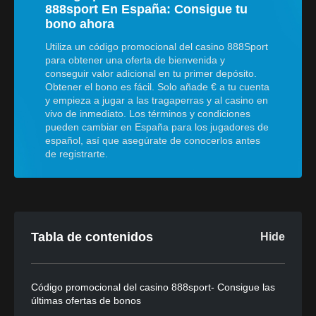
888sport En España: Consigue tu
bono ahora
Utiliza un código promocional del casino 888Sport
para obtener una oferta de bienvenida y
conseguir valor adicional en tu primer depósito.
Obtener el bono es fácil. Solo añade € a tu cuenta
y empieza a jugar a las tragaperras y al casino en
vivo de inmediato. Los términos y condiciones
pueden cambiar en España para los jugadores de
español, así que asegúrate de conocerlos antes
de registrarte.
Tabla de contenidos
Hide
Código promocional del casino 888sport- Consigue las
últimas ofertas de bonos